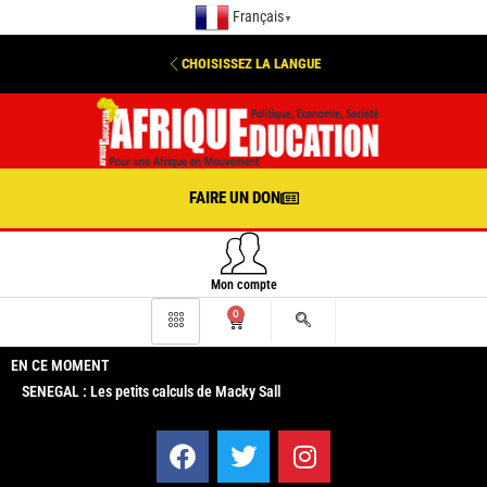
Français
▼
CHOISISSEZ LA LANGUE
FAIRE UN DON
Mon compte
0
EN CE MOMENT
SENEGAL : Les petits calculs de Macky Sall