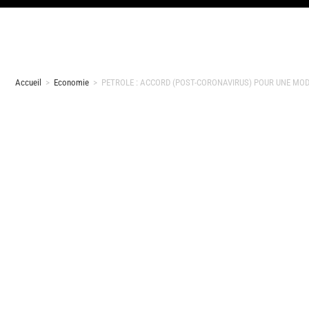
Accueil
>
Economie
>
PETROLE : ACCORD (POST-CORONAVIRUS) POUR UNE MO