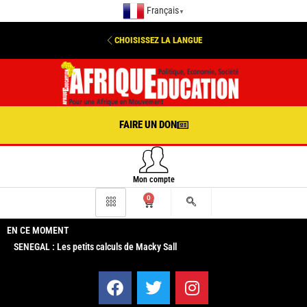
Français
▼
CHOISISSEZ LA LANGUE
FAIRE UN DON
Mon compte
0
EN CE MOMENT
SENEGAL : Les petits calculs de Macky Sall