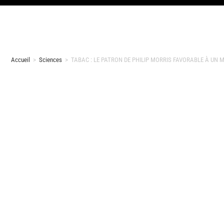
Accueil
>
Sciences
>
TABAC : LE PATRON DE PHILIP MORRIS FAVORABLE À UN 