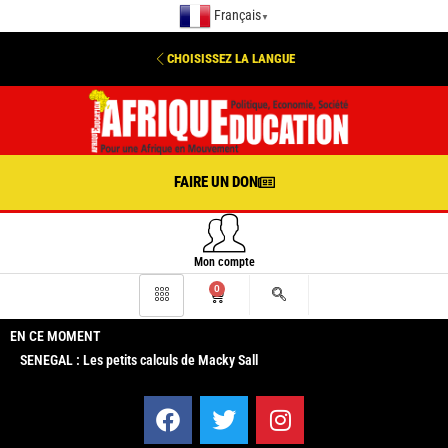
Français
▼
CHOISISSEZ LA LANGUE
FAIRE UN DON
Mon compte
0
EN CE MOMENT
SENEGAL : Les petits calculs de Macky Sall