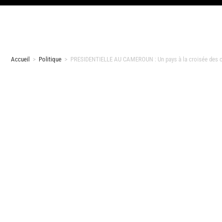
Accueil
>
Politique
>
PRESIDENTIELLE AU CAMEROUN : Un pays à la croisée des 