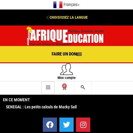
Français
▼
CHOISISSEZ LA LANGUE
FAIRE UN DON
Mon compte
0
EN CE MOMENT
SENEGAL : Les petits calculs de Macky Sall