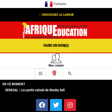
Français
▼
CHOISISSEZ LA LANGUE
FAIRE UN DON
Mon compte
0
EN CE MOMENT
SENEGAL : Les petits calculs de Macky Sall