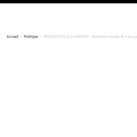
Accueil
>
Politique
>
PRESIDENTIELLE AU NIGERIA : Deuxième mandat de 4 ans p