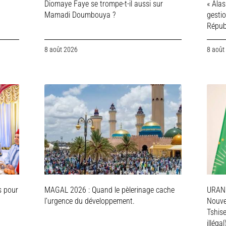
Diomaye Faye se trompe-t-il aussi sur
« Ala
Mamadi Doumbouya ?
gestio
Républ
8 août 2026
8 août
s pour
MAGAL 2026 : Quand le pèlerinage cache
URAN
l’urgence du développement.
Nouve
Tshis
illégal