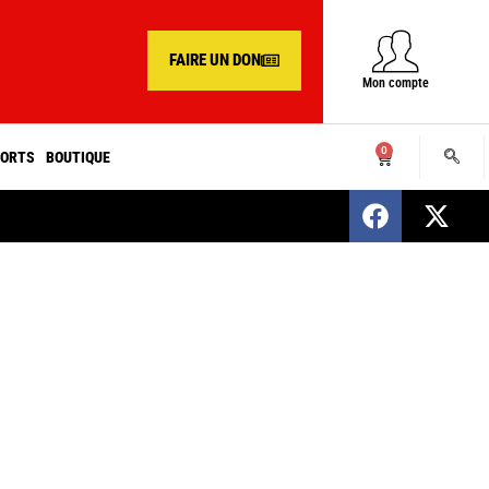
FAIRE UN DON
Mon compte
0
ORTS
BOUTIQUE
SENEGAL : Nomination d’un nouveau présiden