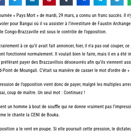
ournée « Pays Mort » de mardi, 29 mars, a connu un franc succès. Il n’y
voler pour Bangui où il va assister à l’investiture de Faustin Archange
le Congo-Brazzaville est sous le contrôle de l’opposition.
rairement à ce qu’il avait fait annoncer, hier, il n’a pas osé couper, ce 
ont fonctionné normalement. Il voulait bien le faire, mais il en a été i
, préférant payer des Brazzavillois désoeuvrés afin qu’ils viennent as
-Point de Moungali. C’était sa manière de casser le mot d’ordre de « P
ression de l’opposition vient donc de payer, malgré les multiples arr
sai, coup de maître. Un seul mot : Continuez !
ent un homme à bout de souffle qui ne donne vraiment pas l’impressio
me le chante la CENI de Bouka.
position a le vent en poupe. Si elle poursuit cette pression, le dictat