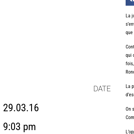
La j
s’en
que 
Cont
qui 
fois
Rond
La p
DATE
d’es
29.03.16
On s
Com
9:03 pm
L’op