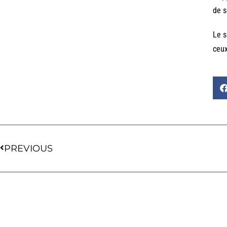
de s
Le s
ceux
PREVIOUS