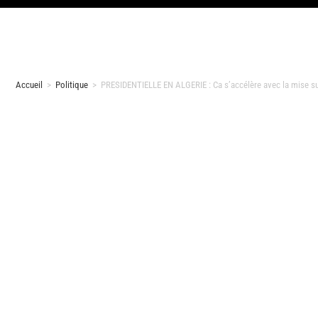
Accueil
>
Politique
>
PRESIDENTIELLE EN ALGERIE : Ca s’accélère avec la mise su