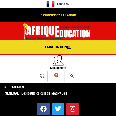
Français
▼
CHOISISSEZ LA LANGUE
FAIRE UN DON
Mon compte
0
EN CE MOMENT
SENEGAL : Les petits calculs de Macky Sall