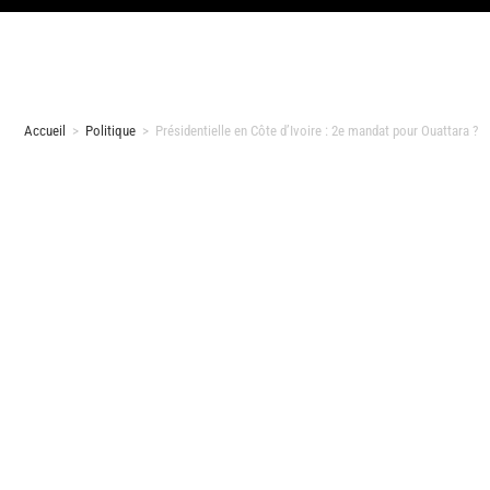
Accueil
>
Politique
>
Présidentielle en Côte d’Ivoire : 2e mandat pour Ouattara ?