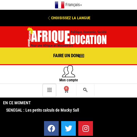
Français
▼
CHOISISSEZ LA LANGUE
FAIRE UN DON
Mon compte
0
EN CE MOMENT
SENEGAL : Les petits calculs de Macky Sall