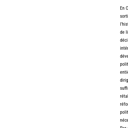
En C
sort
l’hi
de l
déci
inté
déve
poli
enti
diri
suff
réta
réfo
poli
néce