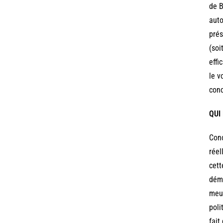
de B
auto
prés
(soi
effi
le v
conc
QUI 
Conc
réel
cett
démo
meur
poli
fait