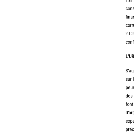
Par 
cons
fina
corr
? C’
conf
L’U
S’ag
sur 
peur
des 
font
d’or
expe
préc