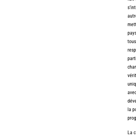
s’in
autr
mett
pays
tous
resp
part
chan
véri
uniq
avec
déve
la p
prog
La c