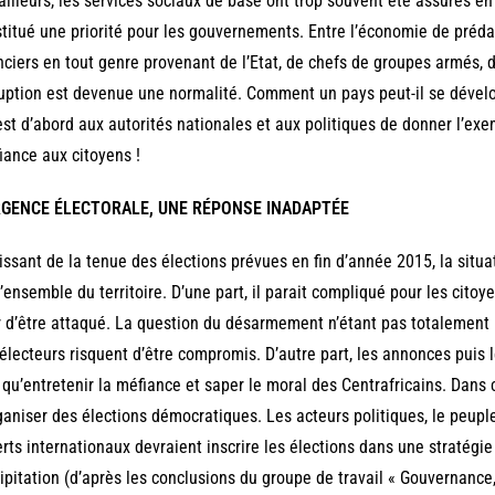
ailleurs, les services sociaux de base ont trop souvent été assurés en
titué une priorité pour les gouvernements. Entre l’économie de préda
nciers en tout genre provenant de l’Etat, de chefs de groupes armés, d
uption est devenue une normalité. Comment un pays peut-il se déve
est d’abord aux autorités nationales et aux politiques de donner l’ex
iance aux citoyens !
RGENCE ÉLECTORALE, UNE RÉPONSE INADAPTÉE
issant de la tenue des élections prévues en fin d’année 2015, la situa
l’ensemble du territoire. D’une part, il parait compliqué pour les citoy
 d’être attaqué. La question du désarmement n’étant pas totalement 
électeurs risquent d’être compromis. D’autre part, les annonces puis
 qu’entretenir la méfiance et saper le moral des Centrafricains. Dans c
ganiser des élections démocratiques. Les acteurs politiques, le peuple
rts internationaux devraient inscrire les élections dans une stratégie
ipitation (d’après les conclusions du groupe de travail « Gouvernance