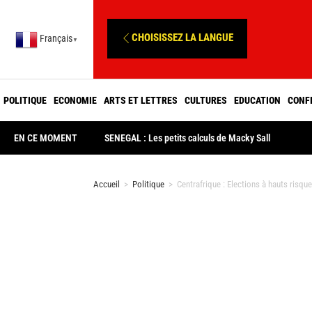
CHOISISSEZ LA LANGUE
Français
▼
POLITIQUE
ECONOMIE
ARTS ET LETTRES
CULTURES
EDUCATION
CONF
EN CE MOMENT
SENEGAL : Les petits calculs de Macky Sall
Accueil
>
Politique
>
Centrafrique : Elections à hauts risque