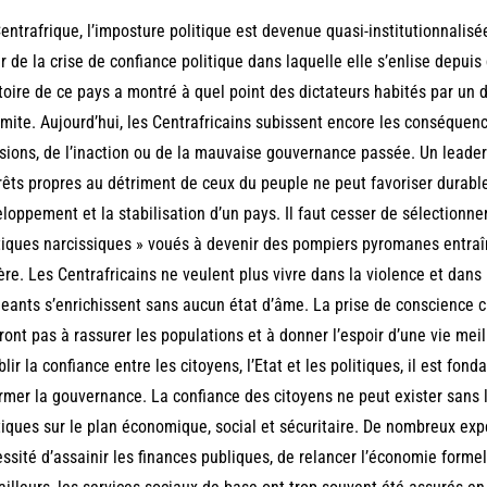
entrafrique, l’imposture politique est devenue quasi-institutionnalis
ir de la crise de confiance politique dans laquelle elle s’enlise dep
stoire de ce pays a montré à quel point des dictateurs habités par un 
imite. Aujourd’hui, les Centrafricains subissent encore les conséqu
sions, de l’inaction ou de la mauvaise gouvernance passée. Un leader
rêts propres au détriment de ceux du peuple ne peut favoriser durable
loppement et la stabilisation d’un pays. Il faut cesser de sélectionner
tiques narcissiques » voués à devenir des pompiers pyromanes entraîn
ère. Les Centrafricains ne veulent plus vivre dans la violence et dan
geants s’enrichissent sans aucun état d’âme. La prise de conscience c
iront pas à rassurer les populations et à donner l’espoir d’une vie meil
blir la confiance entre les citoyens, l’Etat et les politiques, il est fo
rmer la gouvernance. La confiance des citoyens ne peut exister sans
tiques sur le plan économique, social et sécuritaire. De nombreux exp
ssité d’assainir les finances publiques, de relancer l’économie formell