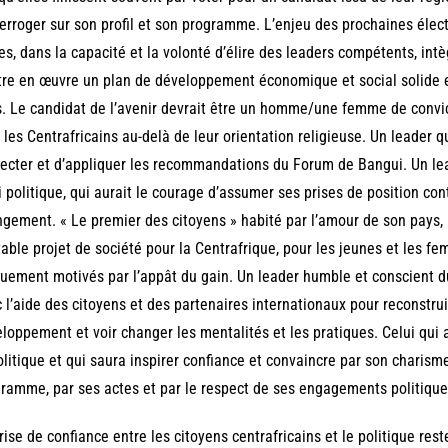
terroger sur son profil et son programme. L’enjeu des prochaines élect
es, dans la capacité et la volonté d’élire des leaders compétents, int
re en œuvre un plan de développement économique et social solide e
. Le candidat de l’avenir devrait être un homme/une femme de convi
 les Centrafricains au-delà de leur orientation religieuse. Un leader q
ecter et d’appliquer les recommandations du Forum de Bangui. Un l
i politique, qui aurait le courage d’assumer ses prises de position cont
gement. « Le premier des citoyens » habité par l’amour de son pays, 
table projet de société pour la Centrafrique, pour les jeunes et les
uement motivés par l’appât du gain. Un leader humble et conscient du
 l’aide des citoyens et des partenaires internationaux pour reconstrui
loppement et voir changer les mentalités et les pratiques. Celui qui
olitique et qui saura inspirer confiance et convaincre par son charism
ramme, par ses actes et par le respect de ses engagements politique
rise de confiance entre les citoyens centrafricains et le politique rest