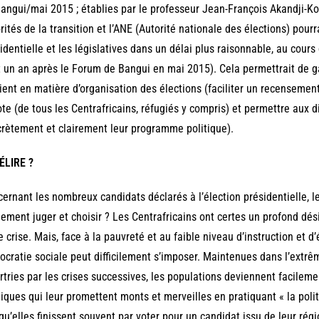
angui/mai 2015 ; établies par le professeur Jean-François Akandji-K
rités de la transition et l’ANE (Autorité nationale des élections) pourr
identielle et les législatives dans un délai plus raisonnable, au cou
t un an après le Forum de Bangui en mai 2015). Cela permettrait de ga
cient en matière d’organisation des élections (faciliter un recensement
ote (de tous les Centrafricains, réfugiés y compris) et permettre aux 
rètement et clairement leur programme politique).
ÉLIRE ?
ernant les nombreux candidats déclarés à l’élection présidentielle, le
lement juger et choisir ? Les Centrafricains ont certes un profond dés
e crise. Mais, face à la pauvreté et au faible niveau d’instruction et d
cratie sociale peut difficilement s’imposer. Maintenues dans l’extr
tries par les crises successives, les populations deviennent facilem
tiques qui leur promettent monts et merveilles en pratiquant « la polit
 qu’elles finissent souvent par voter pour un candidat issu de leur ré