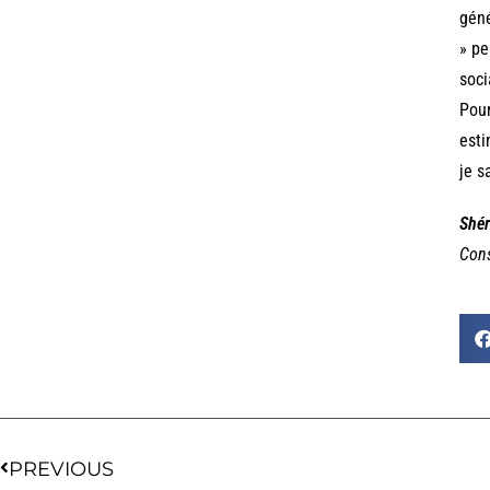
géné
» pe
soci
Pour
esti
je s
Shér
Cons
PREVIOUS