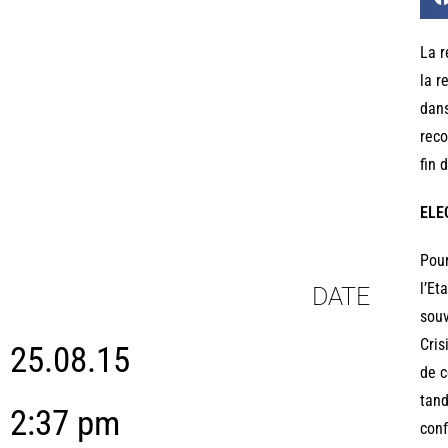
La r
la r
dans
reco
fin 
ELE
Pour
l’Et
DATE
souv
Cris
25.08.15
de c
tand
2:37 pm
conf