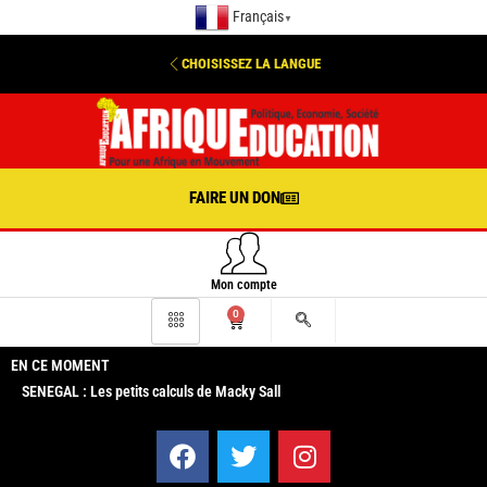
Français
▼
CHOISISSEZ LA LANGUE
FAIRE UN DON
Mon compte
0
EN CE MOMENT
SENEGAL : Les petits calculs de Macky Sall