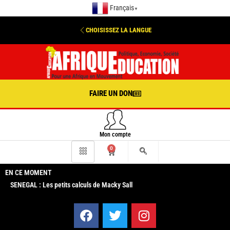
Français
▼
CHOISISSEZ LA LANGUE
FAIRE UN DON
Mon compte
0
EN CE MOMENT
SENEGAL : Les petits calculs de Macky Sall