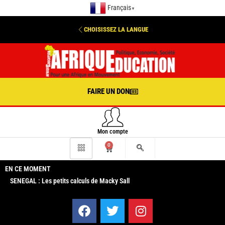
Français
▼
CHOISISSEZ LA LANGUE
FAIRE UN DON
Mon compte
0
EN CE MOMENT
SENEGAL : Les petits calculs de Macky Sall