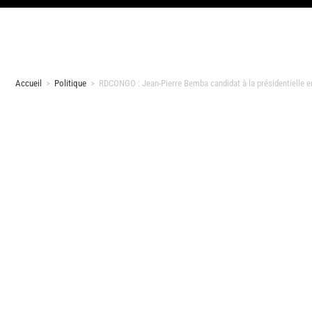
Accueil
>
Politique
>
RDCONGO : Jean-Pierre Bemba candidat à la présidentielle en