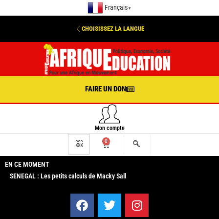
Français
▼
CHOISISSEZ LA LANGUE
FAIRE UN DON
Mon compte
0
EN CE MOMENT
SENEGAL : Les petits calculs de Macky Sall