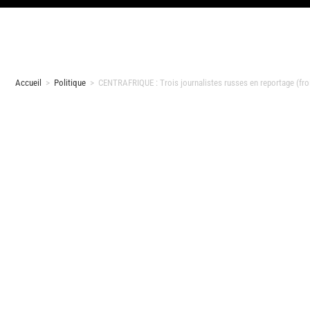
Accueil
>
Politique
>
CENTRAFRIQUE : Trois journalistes russes en reportage (fr