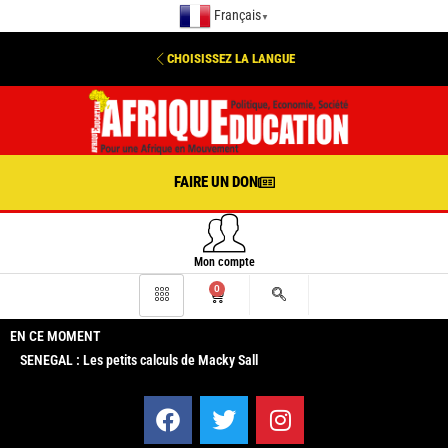
Français
▼
CHOISISSEZ LA LANGUE
FAIRE UN DON
Mon compte
0
EN CE MOMENT
SENEGAL : Les petits calculs de Macky Sall