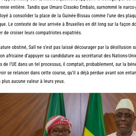
nnie entière. Tandis que Umaro Cissoko Embalo, surnommé le narco-p
oyé à consolider la place de la Guinée-Bissau comme l’une des plaqu
que. Le contexte de leur arrivée à Bruxelles en dit long sur la façon d
er de croiser leurs compatriotes expatriés.
ature obstiné, Sall ne s’est pas laissé décourager par la désillusion s
ion africaine d’appuyer sa candidature au secrétariat des Nations-Uni
s de l’UE dans un tel processus, il comptait, probablement, sur la bén
oir se relancer dans cette course, qu’il a déjà perdue avant son ent
’a plus aucune valeur à leurs yeux.