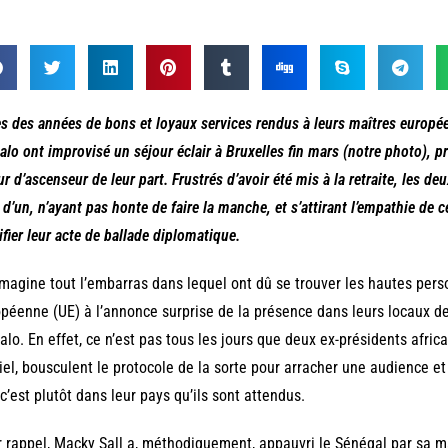
s des années de bons et loyaux services rendus à leurs maîtres europé
lo ont improvisé un séjour éclair à Bruxelles fin mars (notre photo), p
ur d’ascenseur de leur part. Frustrés d’avoir été mis à la retraite, les d
 d’un, n’ayant pas honte de faire la manche, et s’attirant l’empathie de c
ifier leur acte de ballade diplomatique.
magine tout l’embarras dans lequel ont dû se trouver les hautes pers
péenne (UE) à l’annonce surprise de la présence dans leurs locaux d
lo. En effet, ce n’est pas tous les jours que deux ex-présidents africa
ciel, bousculent le protocole de la sorte pour arracher une audience 
c’est plutôt dans leur pays qu’ils sont attendus.
 rappel, Macky Sall a, méthodiquement, appauvri le Sénégal par sa 