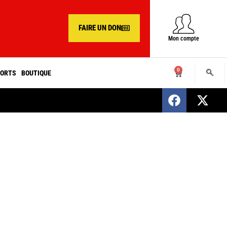
FAIRE UN DON
Mon compte
0
ORTS
BOUTIQUE
SENEGAL : Nomination d’un nouveau présiden