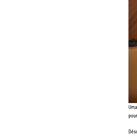
Umar
pour
Déso