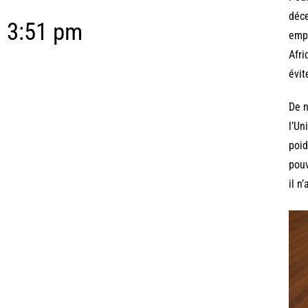
déce
3:51 pm
empl
Afri
évit
De n
l’Un
poid
pouv
il n