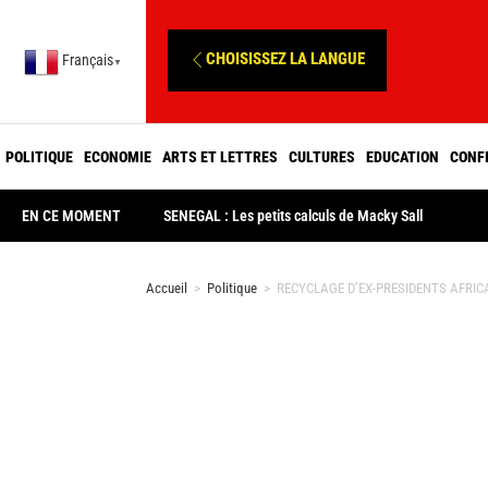
CHOISISSEZ LA LANGUE
Français
▼
POLITIQUE
ECONOMIE
ARTS ET LETTRES
CULTURES
EDUCATION
CONF
EN CE MOMENT
SENEGAL : Les petits calculs de Macky Sall
Accueil
>
Politique
>
RECYCLAGE D’EX-PRESIDENTS AFRICAIN