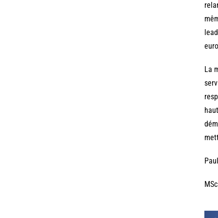
rela
même
lead
euro
La m
serv
resp
haut
démo
mett
Paul
MSc 