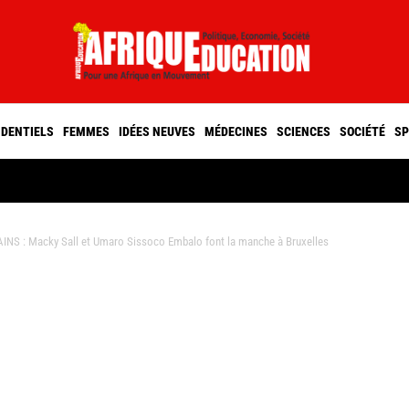
IDENTIELS
FEMMES
IDÉES NEUVES
MÉDECINES
SCIENCES
SOCIÉTÉ
SP
S : Macky Sall et Umaro Sissoco Embalo font la manche à Bruxelles