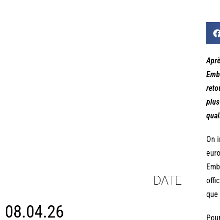
Aprè
Emba
reto
plus
qual
On i
euro
Emba
DATE
offi
que 
08.04.26
Pour