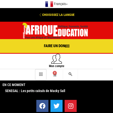
Français
▼
CHOISISSEZ LA LANGUE
FAIRE UN DON
Mon compte
0
EN CE MOMENT
SENEGAL : Les petits calculs de Macky Sall