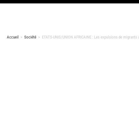
Accueil
>
Société
>
ETATS-UNIS/UNION AFRICAINE : Les expulsions de migrants a