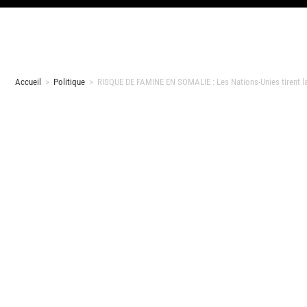
Accueil
>
Politique
>
RISQUE DE FAMINE EN SOMALIE : Les Nations-Unies tirent la 