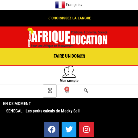
Français
▼
CHOISISSEZ LA LANGUE
FAIRE UN DON
Mon compte
0
EN CE MOMENT
SENEGAL : Les petits calculs de Macky Sall