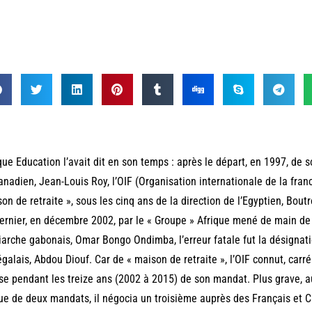
que Education l’avait dit en son temps : après le départ, en 1997, de 
anadien, Jean-Louis Roy, l’OIF (Organisation internationale de la fr
on de retraite », sous les cinq ans de la direction de l’Egyptien, Boutr
ernier, en décembre 2002, par le « Groupe » Afrique mené de main de m
iarche gabonais, Omar Bongo Ondimba, l’erreur fatale fut la désignati
galais, Abdou Diouf. Car de « maison de retraite », l’OIF connut, car
se pendant les treize ans (2002 à 2015) de son mandat. Plus grave, au 
sue de deux mandats, il négocia un troisième auprès des Français et C