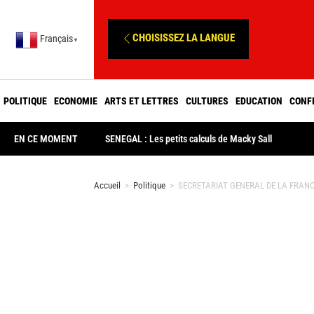
CHOISISSEZ LA LANGUE
Français
▼
POLITIQUE
ECONOMIE
ARTS ET LETTRES
CULTURES
EDUCATION
CONF
EN CE MOMENT
SENEGAL : Les petits calculs de Macky Sall
Accueil
>
Politique
>
SECRETARIAT GENERAL DE LA FRANCOPHO