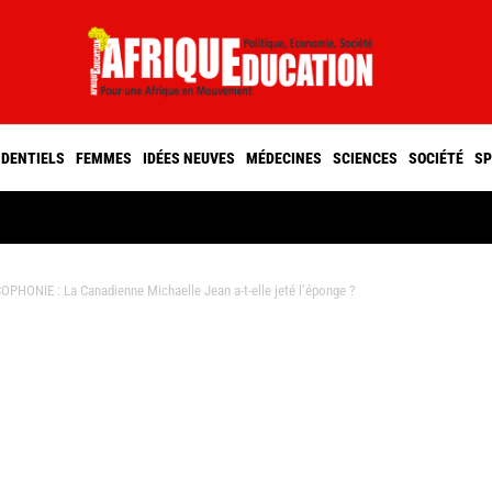
IDENTIELS
FEMMES
IDÉES NEUVES
MÉDECINES
SCIENCES
SOCIÉTÉ
SP
NIE : La Canadienne Michaelle Jean a-t-elle jeté l’éponge ?