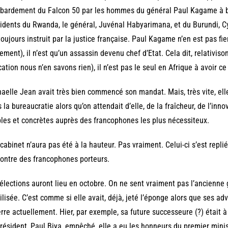
ardement du Falcon 50 par les hommes du général Paul Kagame à bor
idents du Rwanda, le général, Juvénal Habyarimana, et du Burundi, Cy
toujours instruit par la justice française. Paul Kagame n’en est pas fi
ement), il n’est qu’un assassin devenu chef d’Etat. Cela dit, relativisons
ation nous n’en savons rien), il n’est pas le seul en Afrique à avoir ce 
aelle Jean avait très bien commencé son mandat. Mais, très vite, elle
 la bureaucratie alors qu’on attendait d’elle, de la fraîcheur, de l’inno
bles et concrètes auprès des francophones les plus nécessiteux.
cabinet n’aura pas été à la hauteur. Pas vraiment. Celui-ci s’est replié
ontre des francophones porteurs.
élections auront lieu en octobre. On ne sent vraiment pas l’ancienn
lisée. C’est comme si elle avait, déjà, jeté l’éponge alors que ses ad
erre actuellement. Hier, par exemple, sa future successeure (?) était 
résident, Paul Biya, empêché, elle a eu les honneurs du premier minis