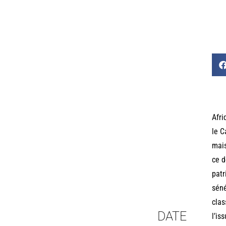
Afri
le C
mais
ce d
patr
séné
clas
DATE
l’is