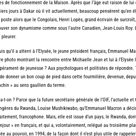
es de fonctionnement de la Maison. Après que l’âge eut raison de lui et 
iers jours à Dakar où il vit actuellement, beaucoup pensèrent qu’en é
 poste alors que le Congolais, Henri Lopès, grand écrivain de surcroît, af
ouver son dynamisme comme sous l’autre Canadien, Jean-Louis Roy. L
 pleurer.
is qu’il a atterri à l’Elysée, le jeune président français, Emmanuel M
re photo montrant la rencontre entre Michaelle Jean et lui à l’Elysée 
érament de jeunesse ? Aux psychologues et politistes de répondre. Tout
 de donner un bon coup de pied dans cette fourmilière, devenue, depui
chin » au sens gaullien du terme.
a-t-on ? Parce que la future secrétaire générale de l’OIF, l’actuelle e
ngères du Rwanda, Louise Mushikiwabo, qu’Emmanuel Macron a décidé 
aitement, francophone. Mais, elle est issue d’un pays, le Rwanda, don
njour » en français, et qui a, volontairement, relégué au troisième pl
vée au pouvoir, en 1994, de la façon dont il n’est plus utile de rappele