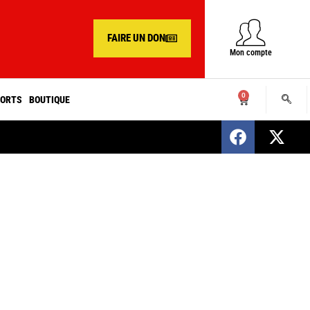
FAIRE UN DON
Mon compte
0
ORTS
BOUTIQUE
SENEGAL : Nomination d’un nouveau présiden