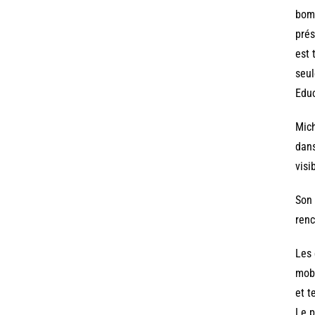
bomb
prés
est 
seul
Educ
Mich
dans
visi
Son 
renc
Les 
mobi
et t
Le p