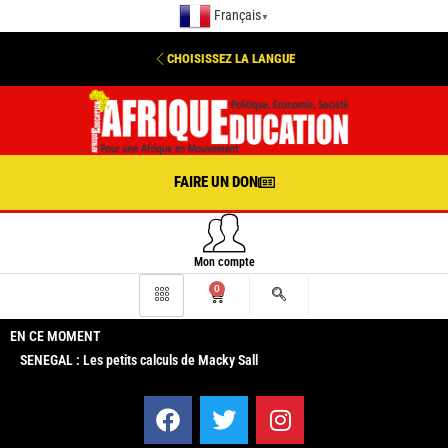
Français
▼
CHOISISSEZ LA LANGUE
FAIRE UN DON
Mon compte
0
EN CE MOMENT
SENEGAL : Les petits calculs de Macky Sall