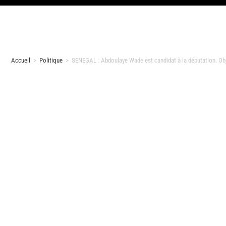
Accueil
>
Politique
>
SENEGAL : Abdoulaye Wade est candidat à la députation. Obje