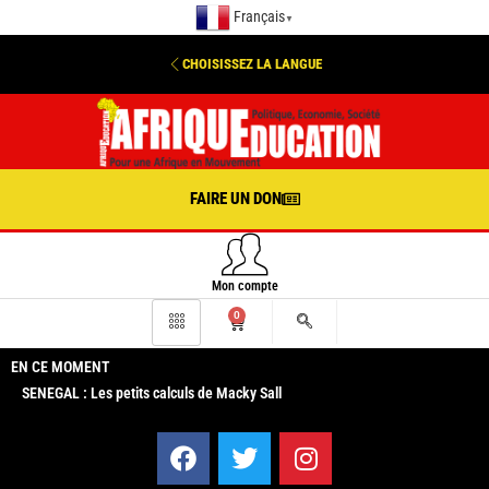
Français
▼
CHOISISSEZ LA LANGUE
FAIRE UN DON
Mon compte
0
EN CE MOMENT
SENEGAL : Les petits calculs de Macky Sall