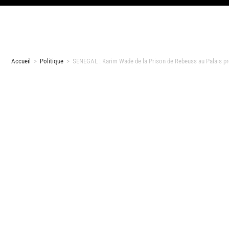
Accueil
>
Politique
>
SENEGAL : Karim Wade de la Prison de Rebeuss au Palais pré