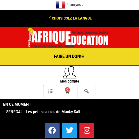
Français
▼
CHOISISSEZ LA LANGUE
FAIRE UN DON
Mon compte
0
EN CE MOMENT
SENEGAL : Les petits calculs de Macky Sall