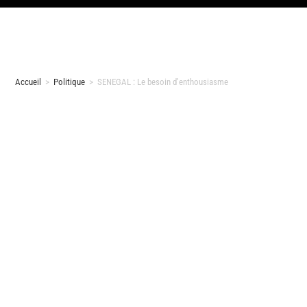
Accueil
>
Politique
>
SENEGAL : Le besoin d’enthousiasme