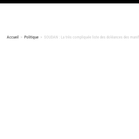
Accueil
>
Politique
>
SOUDAN : La très compliquée liste des doléances des manifest