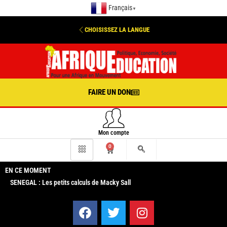
Français
▼
CHOISISSEZ LA LANGUE
FAIRE UN DON
Mon compte
0
EN CE MOMENT
SENEGAL : Les petits calculs de Macky Sall