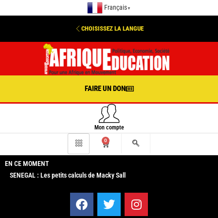
Français
▼
CHOISISSEZ LA LANGUE
FAIRE UN DON
Mon compte
0
EN CE MOMENT
SENEGAL : Les petits calculs de Macky Sall