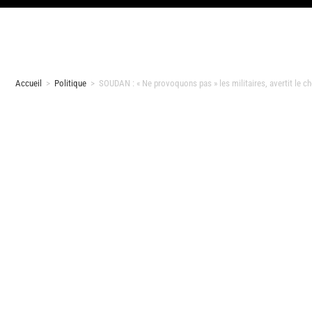
Accueil
>
Politique
>
SOUDAN : « Ne provoquons pas » les militaires, avertit le ch