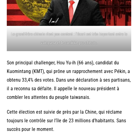
Le grand-frère chinois n’est pas content : l’écart est très important entre le
vainqueur et le candidat pro-chinois.
Son principal challenger, Hou Yu-ih (66 ans), candidat du
Kuomintang (KMT), qui prône un rapprochement avec Pékin, a
obtenu 33,4% des votes. Dans une déclaration à ses partisans,
il a reconnu sa défaite. Il appelle le nouveau président à
combler les attentes du peuple taiwanais.
Cette élection est suivie de près par la Chine, qui réclame
toujours le contrôle sur l’île de 23 millions d’habitants. Sans
succès pour le moment.