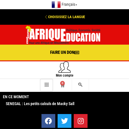
Français
▼
CHOISISSEZ LA LANGUE
FAIRE UN DON
Mon compte
0
EN CE MOMENT
SENEGAL : Les petits calculs de Macky Sall