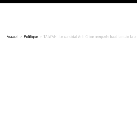
Accueil
>
Politique
>
TAIWAN : Le candidat Anti-Chine remporte haut la main la pré