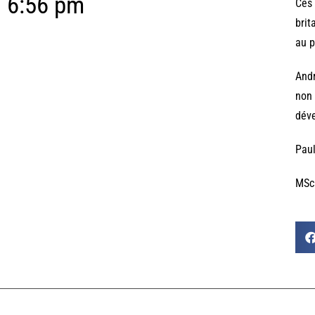
6:56 pm
Ces 
brit
au p
Andr
non 
déve
Paul
MSc 