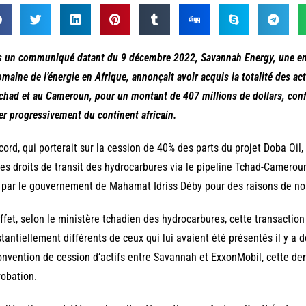
 un communiqué datant du 9 décembre 2022, Savannah Energy, une entr
omaine de l’énergie en Afrique, annonçait avoir acquis la totalité des a
chad et au Cameroun, pour un montant de 407 millions de dollars, confi
rer progressivement du continent africain.
cord, qui porterait sur la cession de 40% des parts du projet Doba Oil,
les droits de transit des hydrocarbures via le pipeline Tchad-Camerou
 par le gouvernement de Mahamat Idriss Déby pour des raisons de no
ffet, selon le ministère tchadien des hydrocarbures, cette transaction
tantiellement différents de ceux qui lui avaient été présentés il y a d
onvention de cession d’actifs entre Savannah et ExxonMobil, cette de
robation.