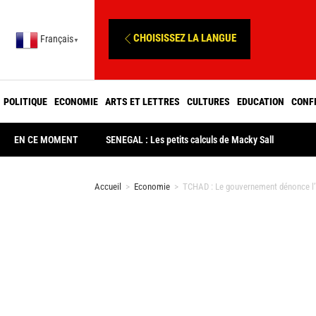
CHOISISSEZ LA LANGUE
Français
▼
POLITIQUE
ECONOMIE
ARTS ET LETTRES
CULTURES
EDUCATION
CONF
EN CE MOMENT
SENEGAL : Les petits calculs de Macky Sall
Accueil
>
Economie
>
TCHAD : Le gouvernement dénonce l’a