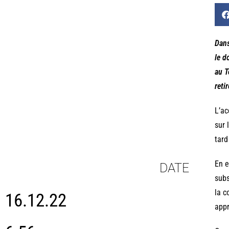
Dans
le d
au T
reti
L’ac
sur 
tard
En e
DATE
subs
la c
16.12.22
app