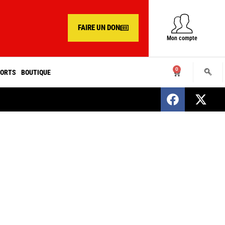
FAIRE UN DON
Mon compte
0
ORTS
BOUTIQUE
SENEGAL : Nomination d’un nouveau présiden