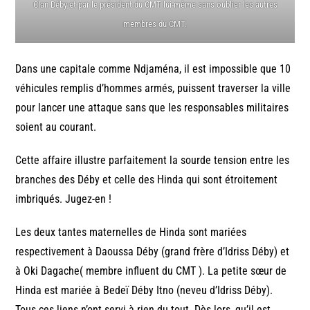
Clan Déby et par le président du CMT lui-même sans oublier les autres
membres du CMT.
Dans une capitale comme Ndjaména, il est impossible que 10
véhicules remplis d’hommes armés, puissent traverser la ville
pour lancer une attaque sans que les responsables militaires
soient au courant.
Cette affaire illustre parfaitement la sourde tension entre les
branches des Déby et celle des Hinda qui sont étroitement
imbriqués. Jugez-en !
Les deux tantes maternelles de Hinda sont mariées
respectivement à Daoussa Déby (grand frère d’Idriss Déby) et
à Oki Dagache( membre influent du CMT ). La petite sœur de
Hinda est mariée à Bedeï Déby Itno (neveu d’Idriss Déby).
Tous ces liens n’ont servi à rien du tout. Dès lors, qu’il est