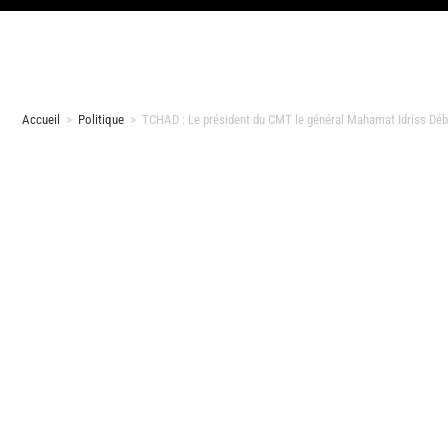
Accueil
>
Politique
>
TCHAD : Le président du CMT le général Mahamat Idriss Déby