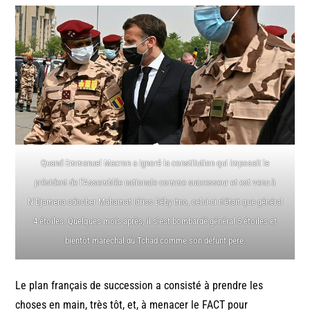
Quand Emmanuel Macron a ignoré la constitution qui imposait le
président de l’Assemblée nationale comme successeur et est venu à
N’Djamena adouber Mahamat Idriss Déby Itno, celui-ci n’était que général
4 étoiles. Quelques mois après, il s’est bombardé général 5 étoiles et
bientôt maréchal du Tchad comme son défunt père.
Le plan français de succession a consisté à prendre les
choses en main, très tôt, et, à menacer le FACT pour