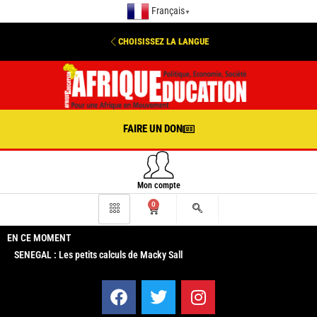
Français
▼
CHOISISSEZ LA LANGUE
FAIRE UN DON
Mon compte
0
EN CE MOMENT
SENEGAL : Les petits calculs de Macky Sall