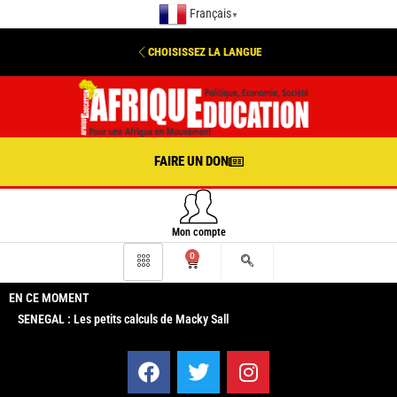
Français
▼
CHOISISSEZ LA LANGUE
FAIRE UN DON
Mon compte
0
EN CE MOMENT
SENEGAL : Les petits calculs de Macky Sall