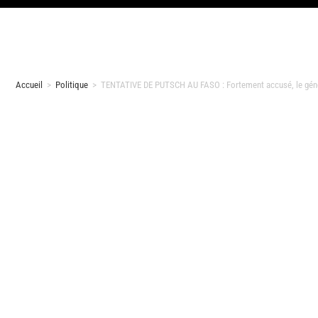
Accueil
>
Politique
>
TENTATIVE DE PUTSCH AU FASO : Fortement accusé, le généra