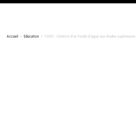
Accueil
>
Education
>
TOGO : Création d’un Fonds d’appui aux études supérieures