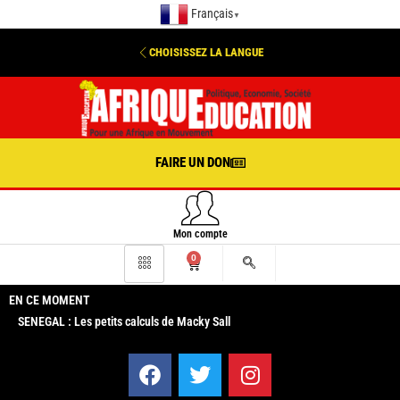
Français
▼
CHOISISSEZ LA LANGUE
FAIRE UN DON
Mon compte
0
EN CE MOMENT
SENEGAL : Les petits calculs de Macky Sall