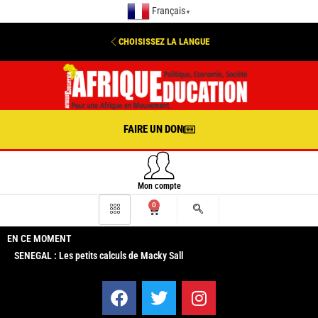
Français
▼
CHOISISSEZ LA LANGUE
FAIRE UN DON
Mon compte
0
EN CE MOMENT
SENEGAL : Les petits calculs de Macky Sall