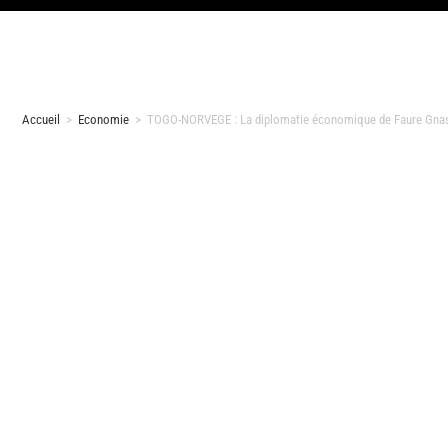
Accueil
>
Economie
>
TOGO-NORVEGE : La diplomatie économique de Faure Gnass