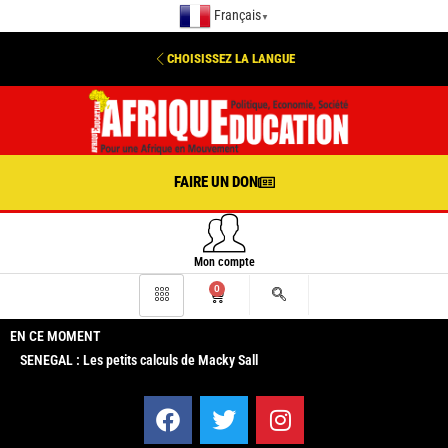
Français
▼
CHOISISSEZ LA LANGUE
FAIRE UN DON
Mon compte
0
EN CE MOMENT
SENEGAL : Les petits calculs de Macky Sall