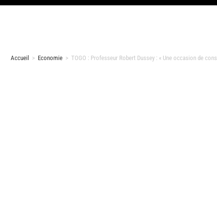
Accueil
>
Economie
>
TOGO : Professeur Robert Dussey : « Une occasion de consa