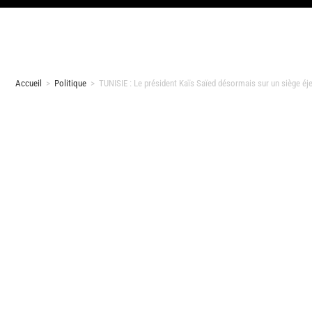
Accueil
>
Politique
>
TUNISIE : Le président Kaïs Saïed désormais sur un siège éj