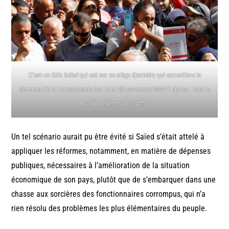
C’est ce Kaïs Saïed qui est sur un siège éjectable qui accueillera le
Sommet de la Francophonie les 19 et 20 novembre 2022 à Djerba : Tout le
monde retient son souffle.
Un tel scénario aurait pu être évité si Saïed s’était attelé à
appliquer les réformes, notamment, en matière de dépenses
publiques, nécessaires à l’amélioration de la situation
économique de son pays, plutôt que de s’embarquer dans une
chasse aux sorcières des fonctionnaires corrompus, qui n’a
rien résolu des problèmes les plus élémentaires du peuple.