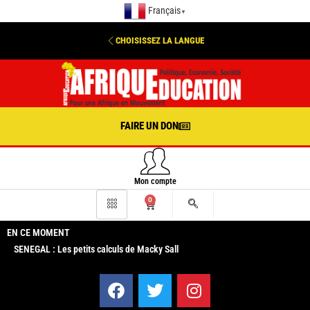
Français
▼
CHOISISSEZ LA LANGUE
FAIRE UN DON
Mon compte
0
EN CE MOMENT
SENEGAL : Les petits calculs de Macky Sall