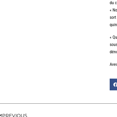
du c
« No
sort
quin
« Qu
sous
déno
Ave
PREVIOUS