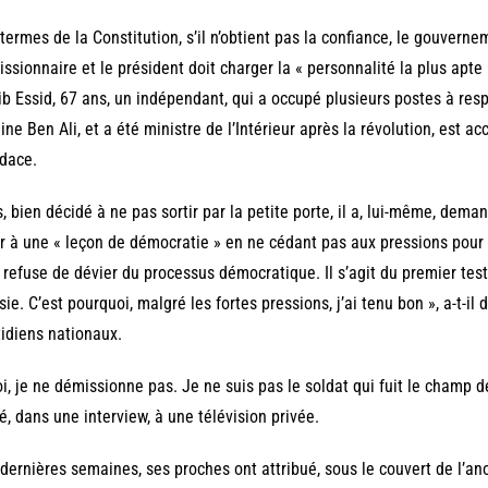
termes de la Constitution, s’il n’obtient pas la confiance, le gouver
ssionnaire et le président doit charger la « personnalité la plus apt
b Essid, 67 ans, un indépendant, qui a occupé plusieurs postes à respo
ine Ben Ali, et a été ministre de l’Intérieur après la révolution, est
dace.
, bien décidé à ne pas sortir par la petite porte, il a, lui-même, dema
er à une « leçon de démocratie » en ne cédant pas aux pressions pour 
 refuse de dévier du processus démocratique. Il s’agit du premier tes
sie. C’est pourquoi, malgré les fortes pressions, j’ai tenu bon », a-t-i
idiens nationaux.
i, je ne démissionne pas. Je ne suis pas le soldat qui fuit le champ de 
é, dans une interview, à une télévision privée.
dernières semaines, ses proches ont attribué, sous le couvert de l’an