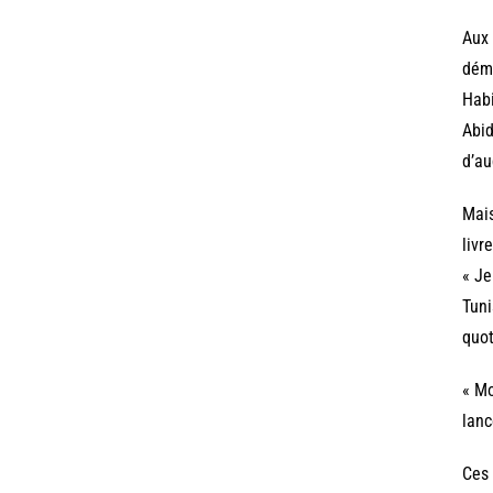
Aux 
démi
Habi
Abid
d’au
Mais
livr
« Je
Tuni
quot
« Mo
lanc
Ces 