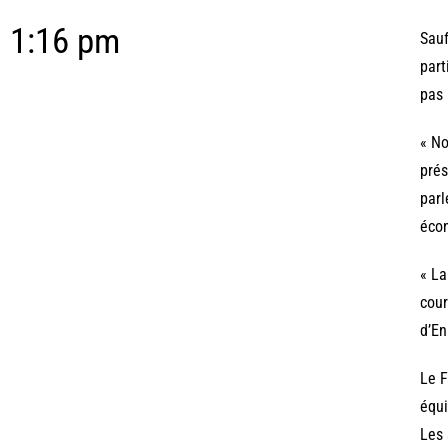
1:16 pm
Sauf
part
pas 
« No
prés
parl
écon
« La
cour
d’E
Le F
équ
Les 