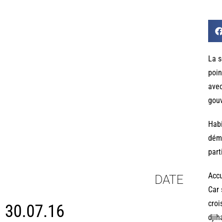
La s
poin
avec
gou
Habi
démi
part
Accu
DATE
Car 
croi
30.07.16
djih