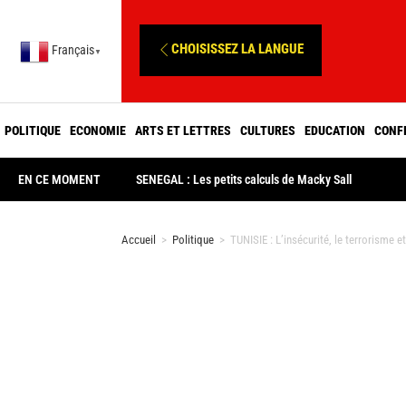
CHOISISSEZ LA LANGUE
Français
▼
POLITIQUE
ECONOMIE
ARTS ET LETTRES
CULTURES
EDUCATION
CONF
EN CE MOMENT
SENEGAL : Les petits calculs de Macky Sall
Accueil
>
Politique
>
TUNISIE : L’insécurité, le terrorisme 