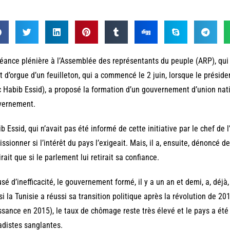
éance plénière à l’Assemblée des représentants du peuple (ARP), qui
t d’orgue d’un feuilleton, qui a commencé le 2 juin, lorsque le préside
 Habib Essid), a proposé la formation d’un gouvernement d’union nati
vernement.
b Essid, qui n’avait pas été informé de cette initiative par le chef de l’
ssionner si l’intérêt du pays l’exigeait. Mais, il a, ensuite, dénoncé d
irait que si le parlement lui retirait sa confiance.
sé d’inefficacité, le gouvernement formé, il y a un an et demi, a, déjà
si la Tunisie a réussi sa transition politique après la révolution de 2
ssance en 2015), le taux de chômage reste très élevé et le pays a été
adistes sanglantes.