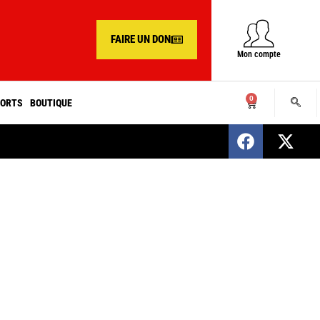
FAIRE UN DON
Mon compte
0
ORTS
BOUTIQUE
SENEGAL : Nomination d’un nouveau présiden