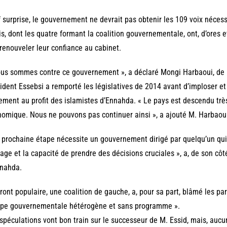
 surprise, le gouvernement ne devrait pas obtenir les 109 voix nécess
is, dont les quatre formant la coalition gouvernementale, ont, d’ores 
renouveler leur confiance au cabinet.
us sommes contre ce gouvernement », a déclaré Mongi Harbaoui, de N
ident Essebsi a remporté les législatives de 2014 avant d’imploser et
ement au profit des islamistes d’Ennahda. « Le pays est descendu tr
omique. Nous ne pouvons pas continuer ainsi », a ajouté M. Harbaou
 prochaine étape nécessite un gouvernement dirigé par quelqu’un qui
age et la capacité de prendre des décisions cruciales », a, de son cô
nnahda.
ront populaire, une coalition de gauche, a, pour sa part, blâmé les pa
ipe gouvernementale hétérogène et sans programme ».
spéculations vont bon train sur le successeur de M. Essid, mais, aucu