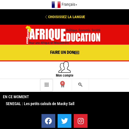
Français
▼
CHOISISSEZ LA LANGUE
FAIRE UN DON
Mon compte
0
EN CE MOMENT
SENEGAL : Les petits calculs de Macky Sall