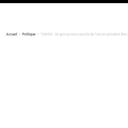
Accueil
>
Politique
>
TUNISIE : Un gros poisson proche de l’ancien président Ben Ali