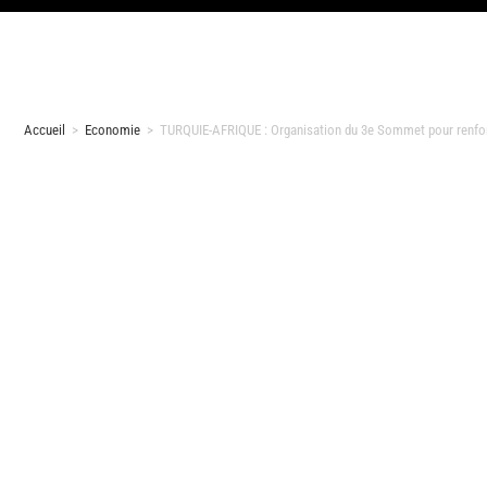
Accueil
>
Economie
>
TURQUIE-AFRIQUE : Organisation du 3e Sommet pour renforc