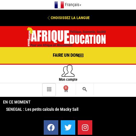
Français
▼
CHOISISSEZ LA LANGUE
FAIRE UN DON
Mon compte
0
EN CE MOMENT
SENEGAL : Les petits calculs de Macky Sall