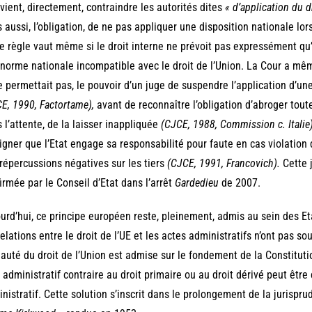
 vient, directement, contraindre les autorités dites
« d’application du d
 aussi, l’obligation, de ne pas appliquer une disposition nationale lors
e règle vaut même si le droit interne ne prévoit pas expressément qu
norme nationale incompatible avec le droit de l’Union. La Cour a mêm
e permettait pas, le pouvoir d’un juge de suspendre l’application d’une
E, 1990, Factortame),
avant de reconnaître l’obligation d’abroger tou
 l’attente, de la laisser inappliquée
(CJCE, 1988, Commission c. Italie
igner que l’Etat engage sa responsabilité pour faute en cas violation du
répercussions négatives sur les tiers
(CJCE, 1991, Francovich).
Cette 
irmée par le Conseil d’Etat dans l’arrêt
Gardedieu
de 2007.
urd’hui, ce principe européen reste, pleinement, admis au sein des E
relations entre le droit de l’UE et les actes administratifs n’ont pas so
auté du droit de l’Union est admise sur le fondement de la Constituti
 administratif contraire au droit primaire ou au droit dérivé peut être
nistratif. Cette solution s’inscrit dans le prolongement de la jurispru