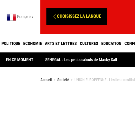
CHOISISSEZ LA LANGUE
Français
▼
POLITIQUE
ECONOMIE
ARTS ET LETTRES
CULTURES
EDUCATION
CONF
EN CE MOMENT
SENEGAL : Les petits calculs de Macky Sall
Accueil
>
Société
>
UNION EUROPEENNE : Limites constitution