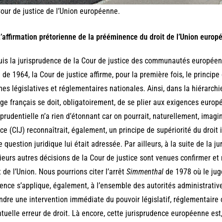
our de justice de l’Union européenne.
L’affirmation prétorienne de la prééminence du droit de l’Union europ
is la jurisprudence de la Cour de justice des communautés europée
 de 1964, la Cour de justice affirme, pour la première fois, le principe
es législatives et réglementaires nationales. Ainsi, dans la hiérarchi
uge français se doit, obligatoirement, de se plier aux exigences europé
sprudentielle n’a rien d’étonnant car on pourrait, naturellement, imagi
ice (CIJ) reconnaîtrait, également, un principe de supériorité du droit i
e question juridique lui était adressée. Par ailleurs, à la suite de la 
ieurs autres décisions de la Cour de justice sont venues confirmer et 
t de l’Union. Nous pourrions citer l’arrêt
Simmenthal
de 1978 où le jug
ence s’applique, également, à l’ensemble des autorités administratives
ndre une intervention immédiate du pouvoir législatif, réglementaire 
tuelle erreur de droit. Là encore, cette jurisprudence européenne est,