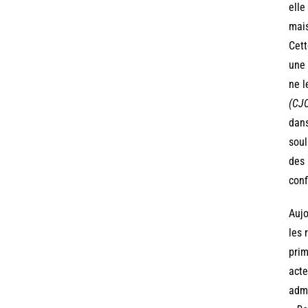
elle
mais
Cett
une 
ne l
(CJC
dans
soul
des 
conf
Aujo
les 
prim
acte
admi