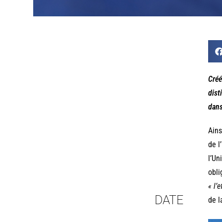
Créé
dist
dans
Ains
de l
l’Un
obli
« l’
DATE
de l