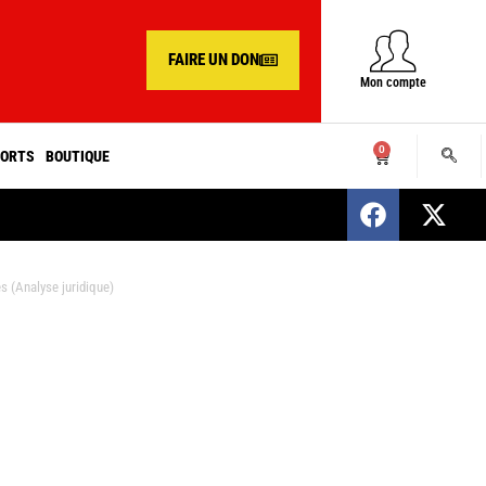
FAIRE UN DON
Mon compte
0
ORTS
BOUTIQUE
SENEGAL : Nomination d’un nouveau présiden
s (Analyse juridique)