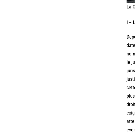
La C
I – 
Depu
date
norm
le j
juri
just
cett
plus
droi
exig
atte
éven