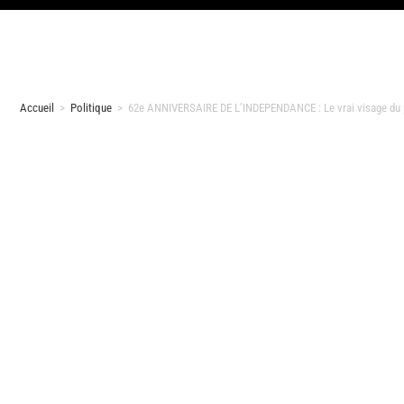
Accueil
>
Politique
>
62e ANNIVERSAIRE DE L’INDEPENDANCE : Le vrai visage du p