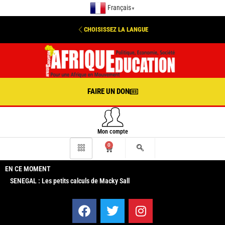
Français
▼
CHOISISSEZ LA LANGUE
FAIRE UN DON
Mon compte
0
EN CE MOMENT
SENEGAL : Les petits calculs de Macky Sall