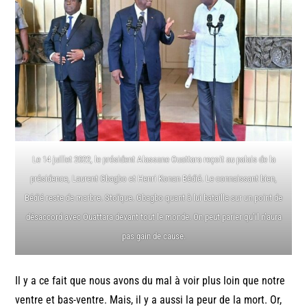
Le 14 juillet 2022, le président Alassane Ouattara reçoit au palais de la
présidence, Laurent Gbagbo et Henri Konan Bédié. Le connaissant bien,
Bédié reste de marbre. Stoïque. Gbagbo quant à lui bataille sur un point de
désaccord avec Ouattara devant tout le monde. On peut parier qu’il n’aura
pas gain de cause.
Il y a ce fait que nous avons du mal à voir plus loin que notre
ventre et bas-ventre. Mais, il y a aussi la peur de la mort. Or,