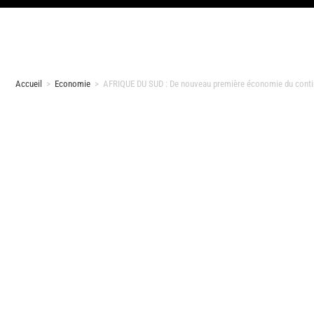
Accueil
>
Economie
>
AFRIQUE DU SUD : De nouveau première économie du contin