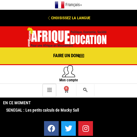
Français
▼
CHOISISSEZ LA LANGUE
FAIRE UN DON
Mon compte
0
EN CE MOMENT
SENEGAL : Les petits calculs de Macky Sall