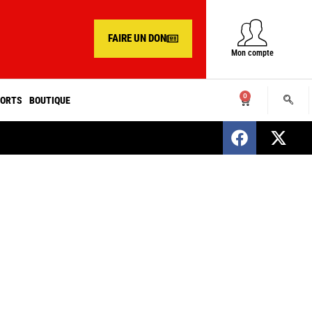
FAIRE UN DON
Mon compte
0
ORTS
BOUTIQUE
SENEGAL : Nomination d’un nouveau présiden