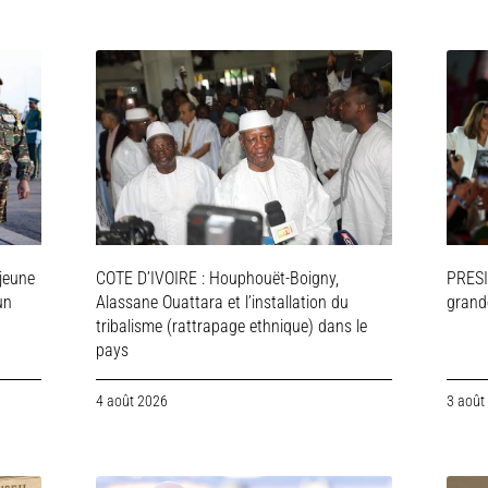
jeune
COTE D’IVOIRE : Houphouët-Boigny,
PRESI
un
Alassane Ouattara et l’installation du
grande
tribalisme (rattrapage ethnique) dans le
pays
4 août 2026
3 août