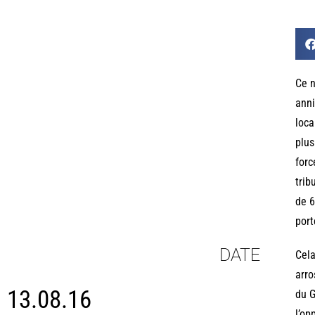
Ce n
anni
loca
plus
forc
trib
de 6
port
DATE
Cela
arro
13.08.16
du G
l’op