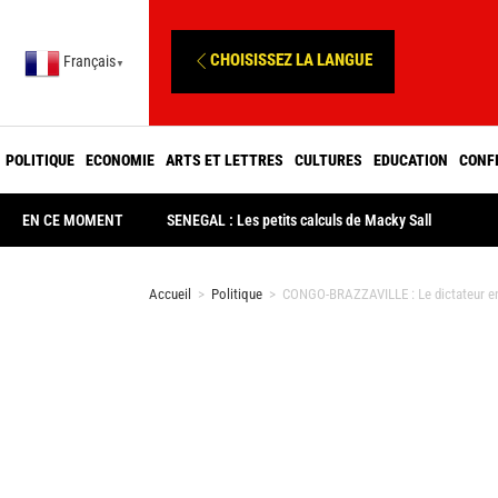
CHOISISSEZ LA LANGUE
Français
▼
POLITIQUE
ECONOMIE
ARTS ET LETTRES
CULTURES
EDUCATION
CONF
EN CE MOMENT
SENEGAL : Les petits calculs de Macky Sall
Accueil
>
Politique
>
CONGO-BRAZZAVILLE : Le dictateur en t