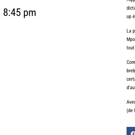
dict
8:45 pm
up é
La p
Mpou
tout
Comm
breb
cert
d’au
Avec
(de 