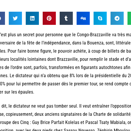
’est plus un secret pour personne que le Congo-Brazzaville va très 
versaire de la fête de l’indépendance, dans la Bouenza, sont, littéra
les. Pour faire bonne figure, le pouvoir achète, à coup de billets de b
ieurs localités lointaines dont Brazzaville, pour remplir le stade et d’
es de l’ordre sont, parfois, transformées en figurants autochtones afin
unes. Le dictateur qui n’a obtenu que 8% lors de la présidentielle du 2
0% pour lui permettre de passer dès le premier tour, se rend compte q
er sur les épaules.
 dit, le dictateur ne veut pas tomber seul. Il veut entraîner l’oppositio
se, copieusement, deux anciens signataires de la Charte de solidarité, 
roupe des Cinq : Guy Brice Parfait Kolelas et Pascal Tsaty Mabiala, o
position, avec les deux pieds chez Sassou Nguesso. Zéphirin Mboulou 