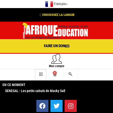
Français
▼
CHOISISSEZ LA LANGUE
FAIRE UN DON
Mon compte
0
EN CE MOMENT
SENEGAL : Les petits calculs de Macky Sall