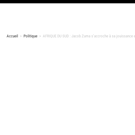
Accueil
>
Politique
>
AFRIQUE DU SUD : Jacob Zuma s’accroche à sa jouissance e