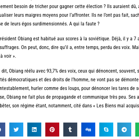
lement besoin de tricher pour gagner cette élection ? Ils auraient dû
aliser leurs maigres moyens pour l’affronter. Ils ne l’ont pas fait, sac
e de leurs égos surdimensionnés. A qui la faute ?
résident Obiang est habitué aux scores à la soviétique. Déjà, il y a 7 
suffrages. On peut, donc, dire qu’il a, entre temps, perdu des voix. Mais
 à voir ».
 dit, Obiang réélu avec 93,7% des voix, ceux qui dénoncent, souvent, 
rtés démocratiques et des droits de l’homme, ne vont pas se démonter 
ntestablement, hurler comme des loups, pour dénoncer les tares de so
se, Obiang ne fait plus de propagande et communique très peu. Ses 
bêter, son régime étant, notamment, cité dans « Les Biens mal acquis