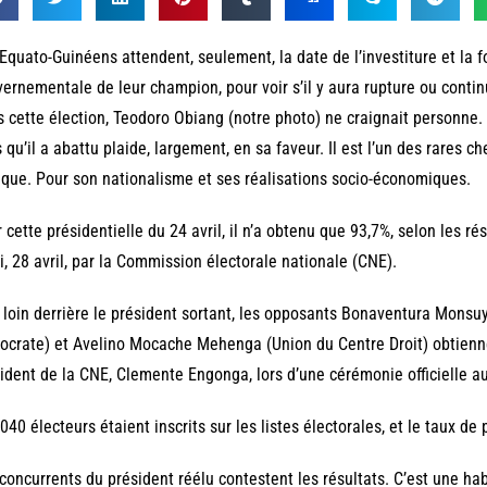
Equato-Guinéens attendent, seulement, la date de l’investiture et la 
ernementale de leur champion, pour voir s’il y aura rupture ou conti
 cette élection, Teodoro Obiang (notre photo) ne craignait personne. 
 qu’il a abattu plaide, largement, en sa faveur. Il est l’un des rares che
rique. Pour son nationalisme et ses réalisations socio-économiques.
 cette présidentielle du 24 avril, il n’a obtenu que 93,7%, selon les ré
i, 28 avril, par la Commission électorale nationale (CNE).
 loin derrière le président sortant, les opposants Bonaventura Monsuy
crate) et Avelino Mocache Mehenga (Union du Centre Droit) obtiennen
ident de la CNE, Clemente Engonga, lors d’une cérémonie officielle au 
040 électeurs étaient inscrits sur les listes électorales, et le taux de 
concurrents du président réélu contestent les résultats. C’est une hab