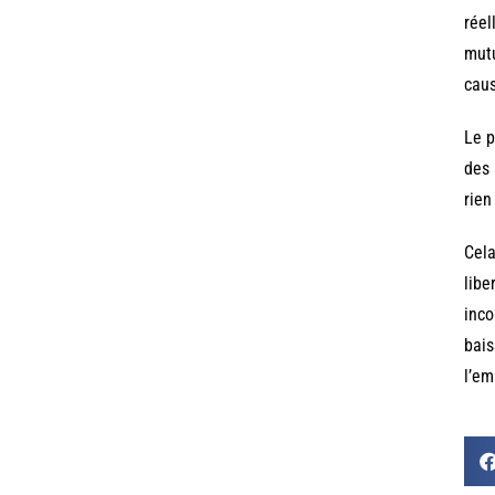
réel
mutu
caus
Le p
des 
rien
Cela
libe
inco
bais
l’em