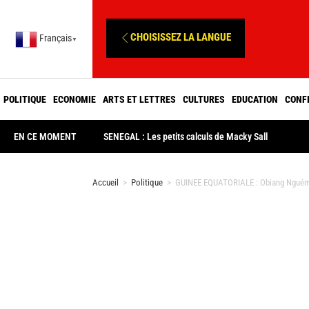
CHOISISSEZ LA LANGUE
Français
▼
POLITIQUE
ECONOMIE
ARTS ET LETTRES
CULTURES
EDUCATION
CONF
EN CE MOMENT
SENEGAL : Les petits calculs de Macky Sall
Accueil
>
Politique
>
GUINEE EQUATORIALE : Obiang Nguéma