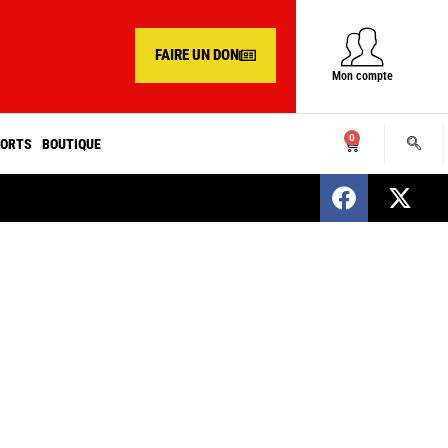
FAIRE UN DON
Mon compte
0
ORTS
BOUTIQUE
SENEGAL : Nomination d’un nouveau présiden