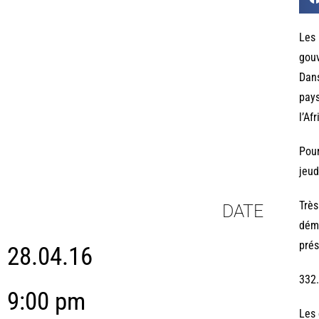
Les 
gouv
Dans
pays
l’Af
Pour
jeud
Très
DATE
démo
prés
28.04.16
332.
9:00 pm
Les 