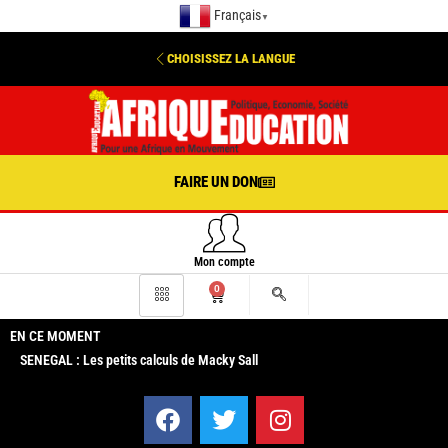
Français
▼
CHOISISSEZ LA LANGUE
FAIRE UN DON
Mon compte
0
EN CE MOMENT
SENEGAL : Les petits calculs de Macky Sall