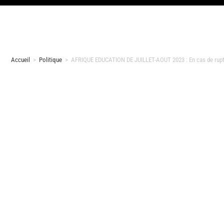
Accueil
>
Politique
>
AFRIQUE EDUCATION DE JUILLET-AOUT 2023 : En cas de ruptu