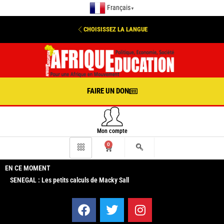
Français
▼
CHOISISSEZ LA LANGUE
FAIRE UN DON
Mon compte
0
EN CE MOMENT
SENEGAL : Les petits calculs de Macky Sall