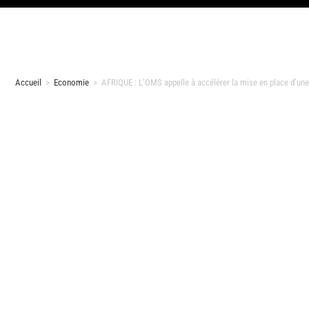
Accueil
>
Economie
>
AFRIQUE : L’OMS appelle à accélérer la mise en place d’une