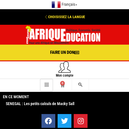
Français
▼
CHOISISSEZ LA LANGUE
FAIRE UN DON
Mon compte
0
EN CE MOMENT
SENEGAL : Les petits calculs de Macky Sall