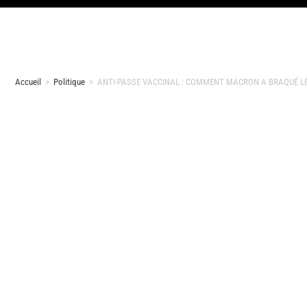
Accueil
>
Politique
>
ANTI-PASSE VACCINAL : COMMENT MACRON A BRAQUÉ LES