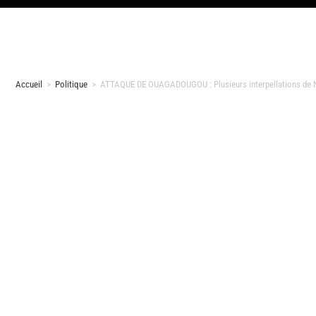
Accueil
>
Politique
>
ATTAQUE DE OUAGADOUGOU : Plusieurs interpellations de Ni