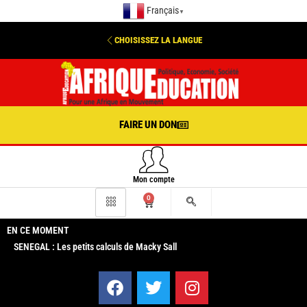
Français
▼
CHOISISSEZ LA LANGUE
FAIRE UN DON
Mon compte
0
EN CE MOMENT
SENEGAL : Les petits calculs de Macky Sall