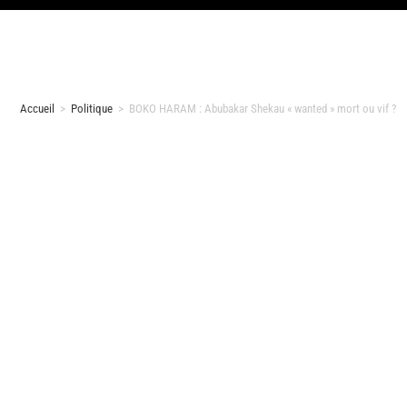
Accueil
>
Politique
>
BOKO HARAM : Abubakar Shekau « wanted » mort ou vif ?