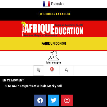
Français
▼
CHOISISSEZ LA LANGUE
FAIRE UN DON
Mon compte
0
EN CE MOMENT
SENEGAL : Les petits calculs de Macky Sall