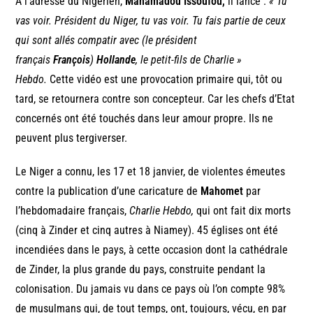
A l’adresse du Nigérien,
Mahamadou Issoufou,
il lance :
« Tu
vas voir. Président du Niger, tu vas voir. Tu fais partie de ceux
qui sont allés compatir avec (le président
français
François
)
Hollande
, le petit-fils de Charlie »
Hebdo.
Cette vidéo est une provocation primaire qui, tôt ou
tard, se retournera contre son concepteur. Car les chefs d’Etat
concernés ont été touchés dans leur amour propre. Ils ne
peuvent plus tergiverser.
Le Niger a connu, les 17 et 18 janvier, de violentes émeutes
contre la publication d’une caricature de
Mahomet
par
l’hebdomadaire français,
Charlie Hebdo,
qui ont fait dix morts
(cinq à Zinder et cinq autres à Niamey). 45 églises ont été
incendiées dans le pays, à cette occasion dont la cathédrale
de Zinder, la plus grande du pays, construite pendant la
colonisation. Du jamais vu dans ce pays où l’on compte 98%
de musulmans qui, de tout temps, ont, toujours, vécu, en par