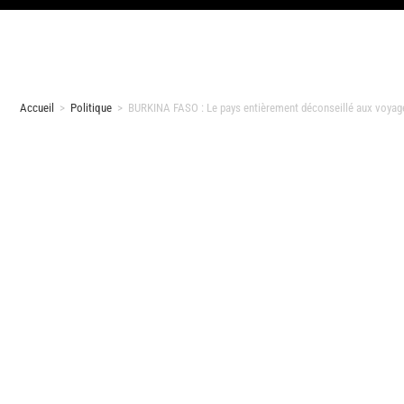
Accueil
>
Politique
>
BURKINA FASO : Le pays entièrement déconseillé aux voyage