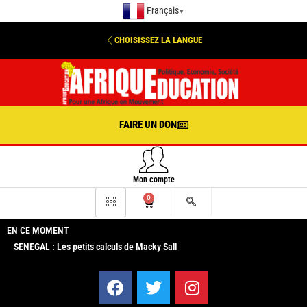
Français
▼
CHOISISSEZ LA LANGUE
FAIRE UN DON
Mon compte
0
EN CE MOMENT
SENEGAL : Les petits calculs de Macky Sall