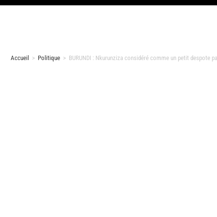
Accueil
>
Politique
>
BURUNDI : Nkurunziza considéré comme un petit despote pa