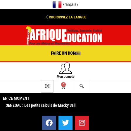
Français
▼
CHOISISSEZ LA LANGUE
FAIRE UN DON
Mon compte
0
EN CE MOMENT
SENEGAL : Les petits calculs de Macky Sall