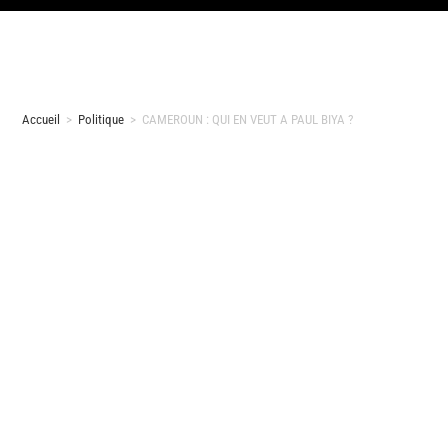
Accueil
>
Politique
>
CAMEROUN : QUI EN VEUT A PAUL BIYA ?