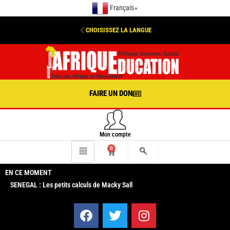
Français
▼
CHOISISSEZ LA LANGUE
FAIRE UN DON
Mon compte
0
EN CE MOMENT
SENEGAL : Les petits calculs de Macky Sall