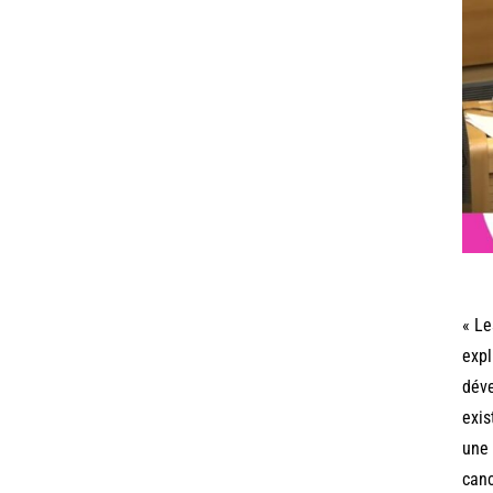
« Le
expl
déve
exis
une 
canc