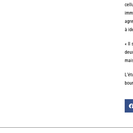
cell
immu
agre
à id
« Il
deux
mais
L’ét
bour