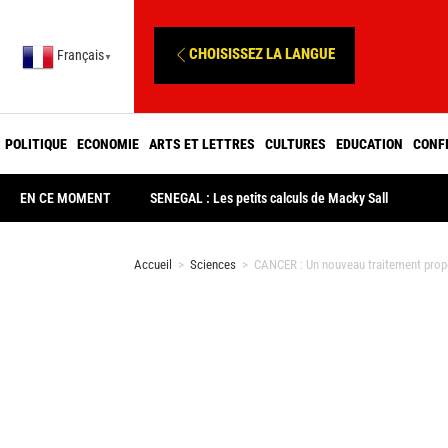
CHOISISSEZ LA LANGUE
Français
▼
POLITIQUE
ECONOMIE
ARTS ET LETTRES
CULTURES
EDUCATION
CONF
EN CE MOMENT
SENEGAL : Les petits calculs de Macky Sall
Accueil
>
Sciences
>
CANCER : Un nouveau traitement propos