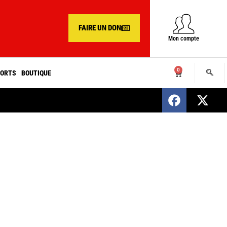
FAIRE UN DON
Mon compte
0
ORTS
BOUTIQUE
SENEGAL : Nomination d’un nouveau présiden