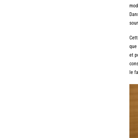
modè
Dans
sour
Cett
que 
et p
cons
le f