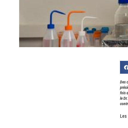
Des c
prési
fois 
le Dr
contr
Les 