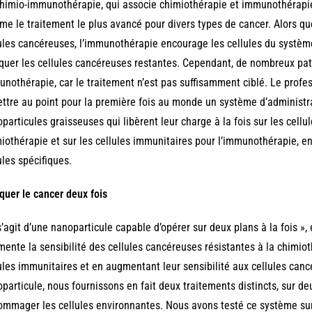
himio-immunothérapie, qui associe chimiothérapie et immunothérapie
e le traitement le plus avancé pour divers types de cancer. Alors que
ules cancéreuses, l’immunothérapie encourage les cellules du système
quer les cellules cancéreuses restantes. Cependant, de nombreux pat
nothérapie, car le traitement n’est pas suffisamment ciblé. Le profes
ttre au point pour la première fois au monde un système d’administ
particules graisseuses qui libèrent leur charge à la fois sur les cell
iothérapie et sur les cellules immunitaires pour l’immunothérapie, e
ules spécifiques.
quer le cancer deux fois
 s’agit d’une nanoparticule capable d’opérer sur deux plans à la fois », 
ente la sensibilité des cellules cancéreuses résistantes à la chimiot
ules immunitaires et en augmentant leur sensibilité aux cellules canc
particule, nous fournissons en fait deux traitements distincts, sur deu
mmager les cellules environnantes. Nous avons testé ce système sur