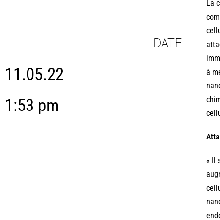
La c
comm
cell
DATE
atta
immu
11.05.22
à me
nano
chim
1:53 pm
cell
Atta
« Il
augm
cell
nano
endo