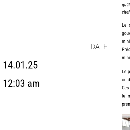
qu’i
chef
Le 
gou
mini
DATE
Préc
mini
14.01.25
Le p
ou d
12:03 am
Ces 
lui-
prem