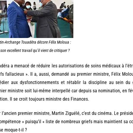
tin-Archange Touadéra décore Félix Moloua :
son excellent travail qu’il vient de critiquer ?
déra a menacé de réduire les autorisations de soins médicaux à l’étr
fs fallacieux ». Il a, aussi, demandé au premier ministre, Félix Molou
dier aux dysfonctionnements et rétablir la discipline au sein du
ier ministre soit lui-même interpellé car depuis sa nomination, en févr
tion. Il se croit toujours ministre des Finances.
 l’ancien premier ministre, Martin Ziguélé, c’est du cinéma. Le prési
compétence » puisqu’il « liste de nombreux griefs mais maintient sa co
se moque-t-il ?