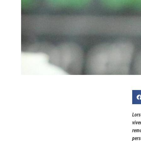
Lors
vive
remo
pers