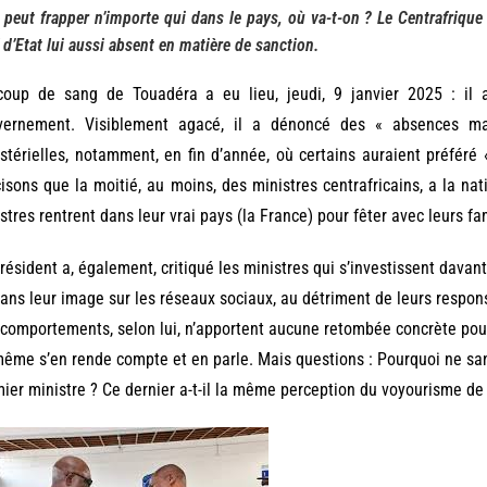
l peut frapper n’importe qui dans le pays, où va-t-on ? Le Centrafrique 
 d’Etat lui aussi absent en matière de sanction.
coup de sang de Touadéra a eu lieu, jeudi, 9 janvier 2025 : i
vernement. Visiblement agacé, il a dénoncé des « absences ma
stérielles, notamment, en fin d’année, où certains auraient préféré 
isons que la moitié, au moins, des ministres centrafricains, a la nati
stres rentrent dans leur vrai pays (la France) pour fêter avec leurs fa
résident a, également, critiqué les ministres qui s’investissent davan
ans leur image sur les réseaux sociaux, au détriment de leurs respons
comportements, selon lui, n’apportent aucune retombée concrète pour 
même s’en rende compte et en parle. Mais questions : Pourquoi ne san
ier ministre ? Ce dernier a-t-il la même perception du voyourisme de