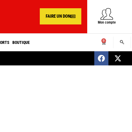
FAIRE UN DON
Mon compte
0
ORTS
BOUTIQUE
SENEGAL : Nomination d’un nouveau présiden