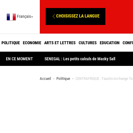
CHOISISSEZ LA LANGUE
Français
▼
POLITIQUE
ECONOMIE
ARTS ET LETTRES
CULTURES
EDUCATION
CONF
EN CE MOMENT
SENEGAL : Les petits calculs de Macky Sall
Accueil
>
Politique
>
CENTRAFRIQUE : Faustin-Archange Tou