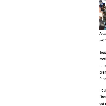
Faus
Pour 
Toua
moti
remé
prem
fonc
Pour
l’in
qui 