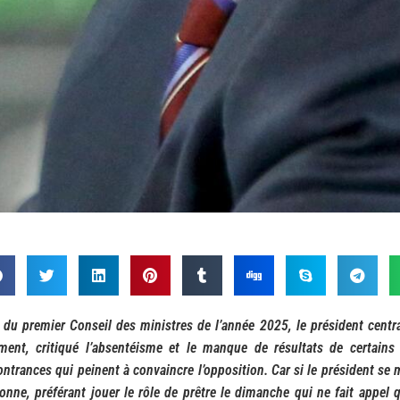
 du premier Conseil des ministres de l’année 2025, le président centra
ment, critiqué l’absentéisme et le manque de résultats de certai
ntrances qui peinent à convaincre l’opposition. Car si le président se 
onne, préférant jouer le rôle de prêtre le dimanche qui ne fait appel qu